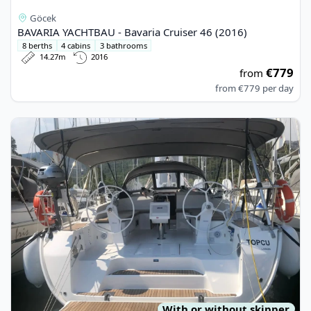
Göcek
BAVARIA YACHTBAU - Bavaria Cruiser 46 (2016)
8 berths
4 cabins
3 bathrooms
14.27m
2016
€779
from
from
€779
per day
View details for BAVARIA YACHTBAU - Bavaria Cruiser 46 (202
With or without skipper