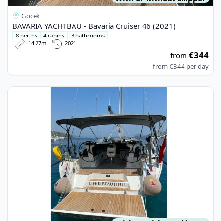
Göcek
BAVARIA YACHTBAU - Bavaria Cruiser 46 (2021)
8 berths
4 cabins
3 bathrooms
14.27m
2021
€344
from
from
€344
per day
View details for BAVARIA YACHTBAU - Bavaria Cruiser 46 (202