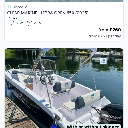
Bisceglie
CLEAR MARINE - LIBRA OPEN 650 (2025)
1 cabin
6.5m
2025
€260
from
from
€260
per day
View details for NAUTICA SERVICE - MARINE SITE OPEN 18 (20
With or without skipper