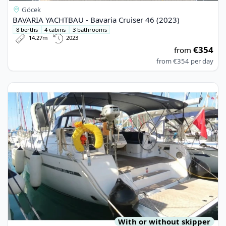
Göcek
BAVARIA YACHTBAU - Bavaria Cruiser 46 (2023)
8 berths
4 cabins
3 bathrooms
14.27m
2023
€354
from
from
€354
per day
View details for BAVARIA YACHTBAU - Bavaria Cruiser 46 (201
With or without skipper