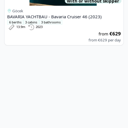
With or without skipper
Göcek
BAVARIA YACHTBAU - Bavaria Cruiser 46 (2023)
6 berths
3 cabins
3 bathrooms
13.9m
2023
€629
from
from
€629
per day