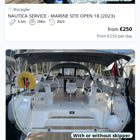
Bisceglie
NAUTICA SERVICE - MARINE SITE OPEN 18 (2023)
5.5m
25Kn
2023
€250
from
from
€250
per day
View details for BAVARIA YACHTBAU - Bavaria Cruiser 46 (202
With or without skipper