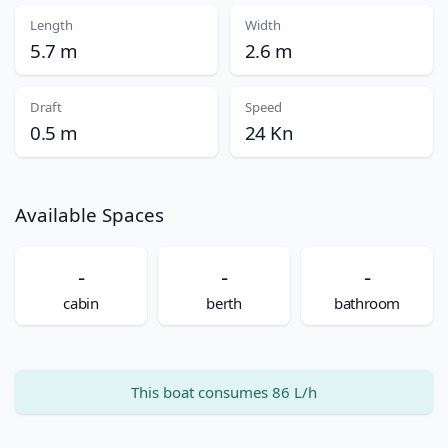
Length
Width
5.7 m
2.6 m
Draft
Speed
0.5 m
24 Kn
Available Spaces
-
-
-
cabin
berth
bathroom
This boat consumes 86 L/h