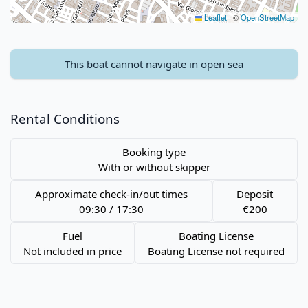
Leaflet
|
©
OpenStreetMap
This boat cannot navigate in open sea
Rental Conditions
Booking type
With or without skipper
Approximate check-in/out times
Deposit
09:30 / 17:30
€200
Fuel
Boating License
Not included in price
Boating License not required