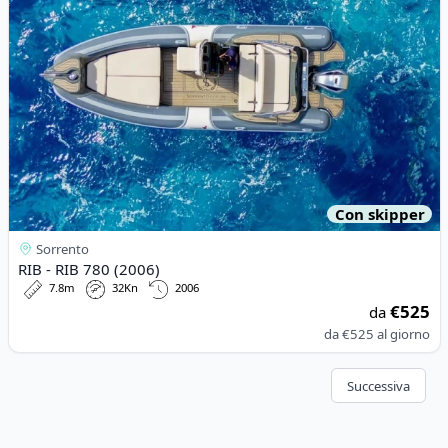
Con skipper
Sorrento
RIB - RIB 780 (2006)
7.8m
32Kn
2006
€525
da
da
€525
al giorno
Successiva