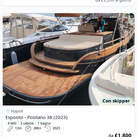
da
€3,200
al giorno
View details for Esposito - Positano 38 (2023)
Con skipper
Napoli
Esposito - Positano 38 (2023)
4 letti
2 cabine
1 bagno
12m
28Kn
2023
€1,800
da