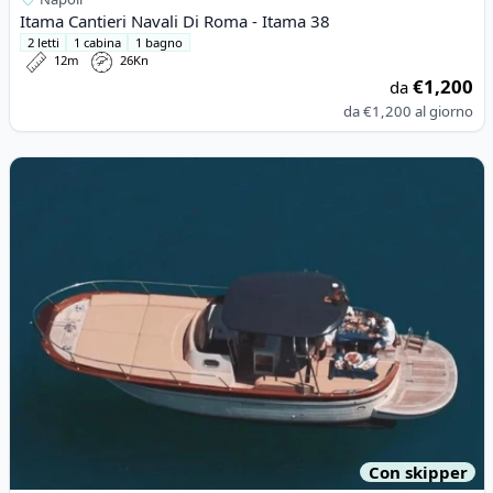
Itama Cantieri Navali Di Roma - Itama 38
2 letti
1 cabina
1 bagno
12m
26Kn
€1,200
da
da
€1,200
al giorno
View details for Acquamarina - Acquamarina 9,00 Coupè (2021)
Con skipper