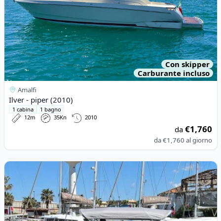
Con skipper
Carburante incluso
Amalfi
Ilver - piper (2010)
1 cabina
1 bagno
12m
35Kn
2010
€1,760
da
da
€1,760
al giorno
View details for Esposito - Positano 32 (2023)