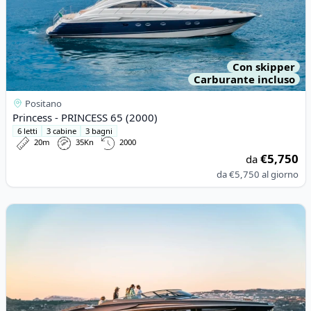
Con skipper
Carburante incluso
Positano
Princess - PRINCESS 65 (2000)
6 letti
3 cabine
3 bagni
20m
35Kn
2000
€5,750
da
da
€5,750
al giorno
View details for Riva - RIVA RIVARAMA SUPER (2015)