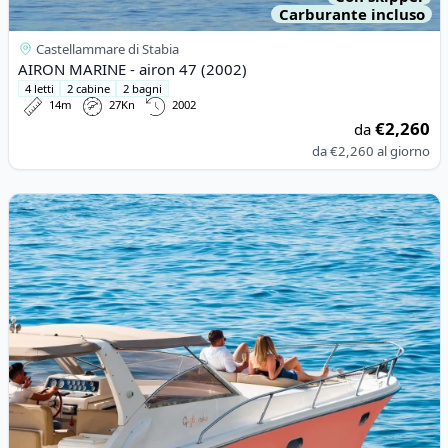
Carburante incluso
Castellammare di Stabia
AIRON MARINE - airon 47 (2002)
4 letti
2 cabine
2 bagni
14m
27Kn
2002
€2,260
da
da
€2,260
al giorno
View details for Gagliotta - GAGLIOTTA 37 (2012)