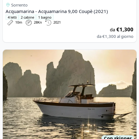
Sorrento
Acquamarina - Acquamarina 9,00 Coupè (2021)
4 letti
2 cabine
1 bagno
10m
28Kn
2021
€1,300
da
da
€1,300
al giorno
View details for Mimi - Libeccio 9.5 W.a. (2023)
Con skipper