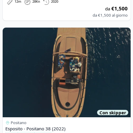
12m
28Kn
2020
€1,500
da
da
€1,500
al giorno
View details for Esposito - Positano 38 (2022)
Con skipper
Positano
Esposito - Positano 38 (2022)