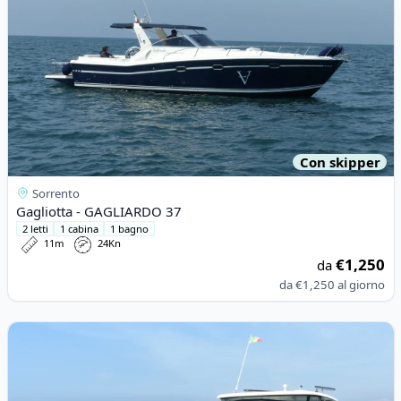
Con skipper
Sorrento
Gagliotta - GAGLIARDO 37
2 letti
1 cabina
1 bagno
11m
24Kn
€1,250
da
da
€1,250
al giorno
View details for Pursuit - 3100 Offshore