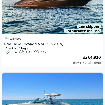
Con skipper
Carburante incluso
Sorrento
Riva - RIVA RIVARAMA SUPER (2015)
2 cabine
1 bagno
13m
38Kn
2015
€4,930
da
da
€4,930
al giorno
View details for Ilver - piper (2010)