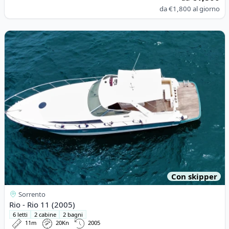
da
€1,800
al giorno
View details for Rio - Rio 11 (2005)
Con skipper
Sorrento
Rio - Rio 11 (2005)
6 letti
2 cabine
2 bagni
11m
20Kn
2005