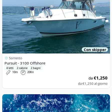
Con skipper
Sorrento
Pursuit - 3100 Offshore
4 letti
2 cabine
2 bagni
10m
20Kn
€1,250
da
da
€1,250
al giorno
View details for RIB - RIB 780 (2006)