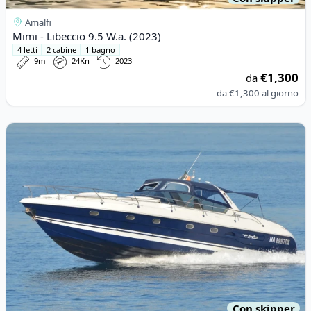
Amalfi
Mimi - Libeccio 9.5 W.a. (2023)
4 letti
2 cabine
1 bagno
9m
24Kn
2023
€1,300
da
da
€1,300
al giorno
View details for AIRON MARINE - airon 47 (2002)
Con skipper