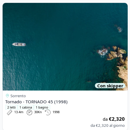
View details for Tornado - TORNADO 45 (1998)
Con skipper
Sorrento
Tornado - TORNADO 45 (1998)
2 letti
1 cabina
1 bagno
13.4m
30Kn
1998
€2,320
da
da
€2,320
al giorno