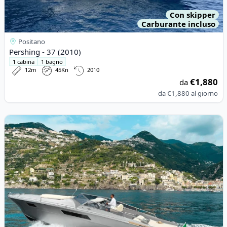
Con skipper
Carburante incluso
Positano
Pershing - 37 (2010)
1 cabina
1 bagno
12m
45Kn
2010
€1,880
da
da
€1,880
al giorno
View details for Tornado - 40 (2022)