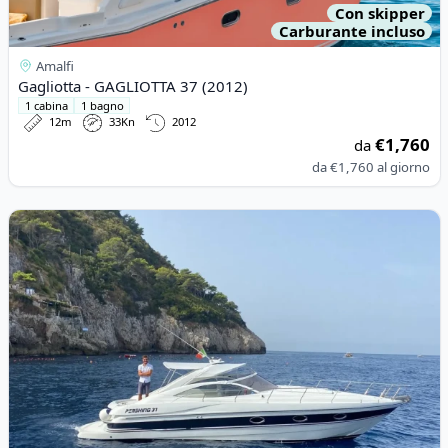
Con skipper
Carburante incluso
Amalfi
Gagliotta - GAGLIOTTA 37 (2012)
1 cabina
1 bagno
12m
33Kn
2012
€1,760
da
da
€1,760
al giorno
View details for Pershing - 37 (2010)