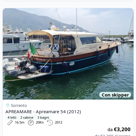
View details for APREAMARE - Apreamare 54 (2012)
Con skipper
Sorrento
APREAMARE - Apreamare 54 (2012)
4 letti
2 cabine
3 bagni
16.5m
20Kn
2012
€3,200
da