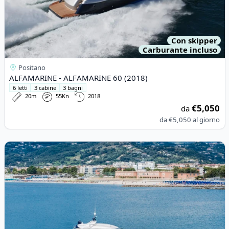
Con skipper
Carburante incluso
Positano
ALFAMARINE - ALFAMARINE 60 (2018)
6 letti
3 cabine
3 bagni
20m
55Kn
2018
€5,050
da
da
€5,050
al giorno
View details for Princess - PRINCESS 65 (2000)