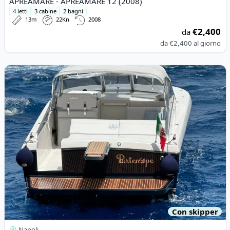
APREAMARE - APREAMARE 12 (2008)
4 letti
3 cabine
2 bagni
13m
22Kn
2008
€2,400
da
da
€2,400
al giorno
View details for Itama Cantieri Navali Di Roma - Itama 38
Con skipper
Napoli