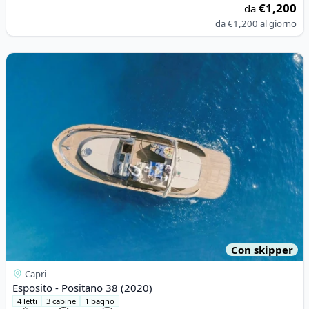
€1,200
da
da
€1,200
al giorno
View details for Esposito - Positano 38 (2020)
Con skipper
Capri
Esposito - Positano 38 (2020)
4 letti
3 cabine
1 bagno