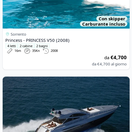
Con skipper
Carburante incluso
Sorrento
Princess - PRINCESS V50 (2008)
4 letti
2 cabine
2 bagni
16m
35Kn
2008
€4,700
da
da
€4,700
al giorno
View details for ALFAMARINE - ALFAMARINE 60 (2018)