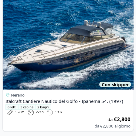
Risultati
View details for Italcraft Cantiere Nautico del Golfo - Ipanema 5
Con skipper
Nerano
Italcraft Cantiere Nautico del Golfo - Ipanema 54. (1997)
6 letti
3 cabine
2 bagni
15.8m
22Kn
1997
€2,800
da
da
€2,800
al giorno