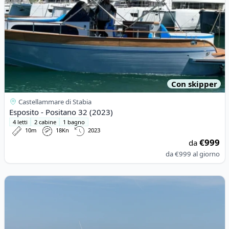
Con skipper
Castellammare di Stabia
Esposito - Positano 32 (2023)
4 letti
2 cabine
1 bagno
10m
18Kn
2023
€999
da
da
€999
al giorno
View details for Gagliotta - GAGLIARDO 37