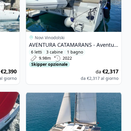
Novi Vinodolski
AVENTURA CATAMARANS - Aventura 34 (2022)
6 letti
3 cabine
1 bagno
9.98m
2022
Skipper opzionale
€2,390
€2,317
a
da
al giorno
da
€2,317
al giorno
 Astréa 42 (2023)
View details for Lagoon - Lagoon 42 (2017)