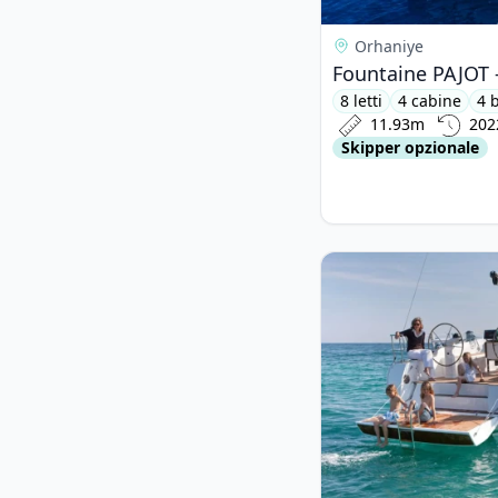
Orhaniye
Fountaine PAJOT -
8 letti
4 cabine
4 
11.93m
202
Skipper opzionale
View details for BAV