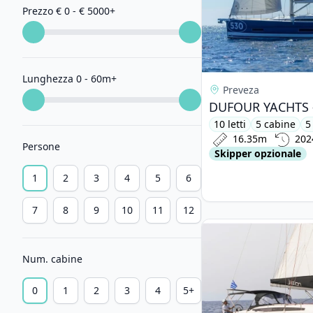
Prezzo € 0 - € 5000
+
Lunghezza 0 - 60m
+
Preveza
10 letti
5 cabine
5
16.35m
202
Persone
Skipper opzionale
1
2
3
4
5
6
7
8
9
10
11
12
View details for JEa
Num. cabine
0
1
2
3
4
5+