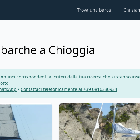
Trova una barca
Chi sia
 barche a Chioggia
nunci corrispondenti ai criteri della tua ricerca che si stanno inse
sotto:
WhatsApp
/
Contattaci telefonicamente al +39 0816330934
OUR YACHTS - Dufour 530 (2024)
View details for Lagoon - Lagoon 