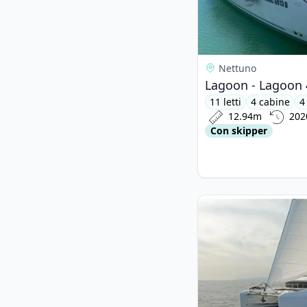
Nettuno
Lagoon - Lagoon 
11 letti
4 cabine
4
12.94m
202
Con skipper
View details for Lago