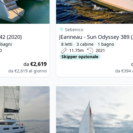
Sebenico
42 (2020)
JEanneau - Sun Odyssey 389 (
 bagni
8 letti
3 cabine
1 bagno
0
11.75m
2021
Skipper opzionale
€2,619
da
da
€2,619
al giorno
da
€394
on - Lagoon 50 (2019)
View details for BENETEAU - Cyclad