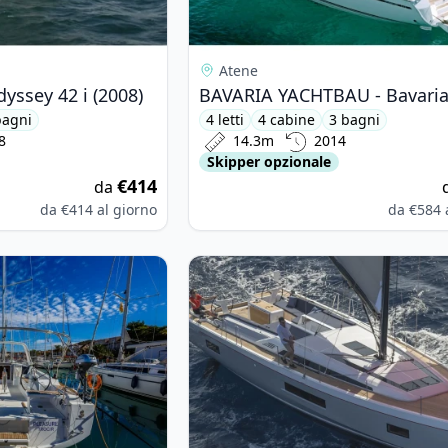
Atene
yssey 42 i (2008)
bagni
4 letti
4 cabine
3 bagni
8
14.3m
2014
Skipper opzionale
€414
da
da
€414
al giorno
da
€584
ETEAU - Oceanis 38.1 (2018)
View details for BENETEAU - Ocean