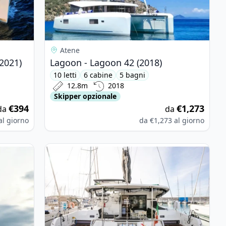
Atene
2021)
Lagoon - Lagoon 42 (2018)
10 letti
6 cabine
5 bagni
12.8m
2018
Skipper opzionale
€394
€1,273
da
da
al giorno
da
€1,273
al giorno
es 43.4 (2008)
View details for Lagoon - Lagoon 42 (2020)