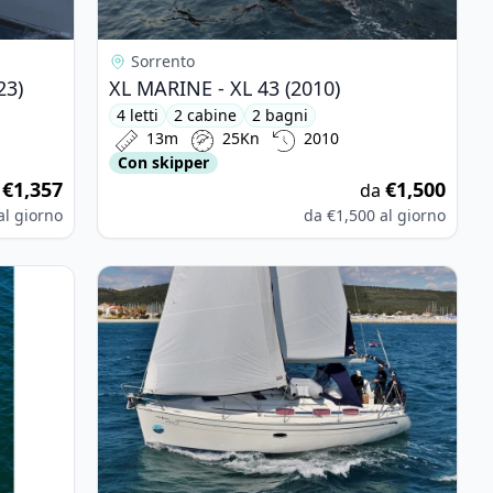
Sorrento
23)
XL MARINE - XL 43 (2010)
4 letti
2 cabine
2 bagni
13m
25Kn
2010
Con skipper
€1,357
€1,500
a
da
al giorno
da
€1,500
al giorno
st 3200 (2013)
View details for BAVARIA YACHTBAU - Bavaria 33