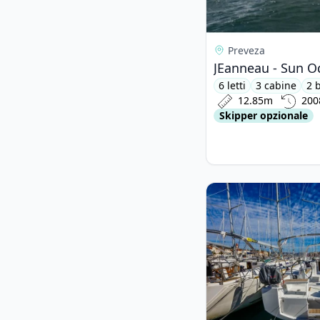
Preveza
JEanneau - Sun Od
6 letti
3 cabine
2 
12.85m
200
Skipper opzionale
View details for BEN