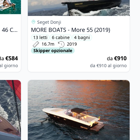
Seget Donji
BAVARIA YACHTBAU - Bavaria 46 Cruiser (2014)
MORE BOATS - More 55 (2019)
13 letti
6 cabine
4 bagni
16.7m
2019
Skipper opzionale
€584
€910
da
da
al giorno
da
€910
al giorno
is 51.1 (2023)
View details for XL MARINE - XL 43 (2010)