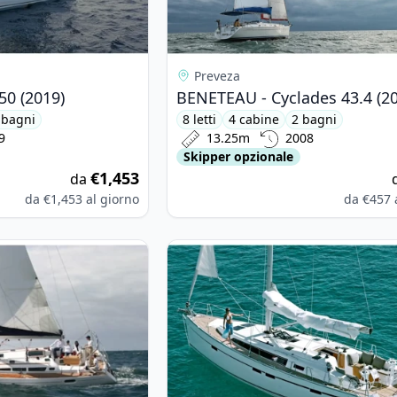
Preveza
50 (2019)
BENETEAU - Cyclades 43.4 (2
 bagni
8 letti
4 cabine
2 bagni
9
13.25m
2008
Skipper opzionale
€1,453
da
da
€1,453
al giorno
da
€457
neau - Sun Odyssey 42 i (2008)
View details for BAVARIA YACHTBAU