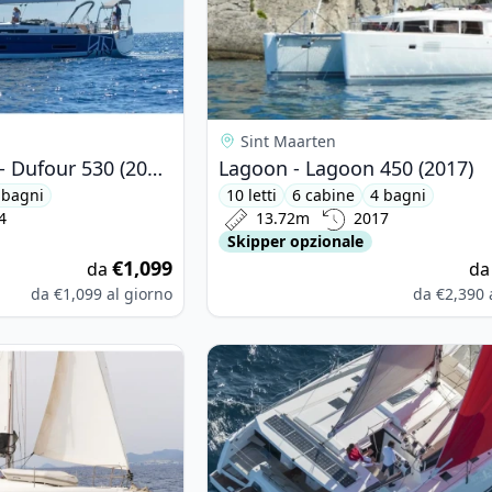
Sint Maarten
DUFOUR YACHTS - Dufour 530 (2024)
Lagoon - Lagoon 450 (2017)
 bagni
10 letti
6 cabine
4 bagni
4
13.72m
2017
Skipper opzionale
€1,099
da
d
da
€1,099
al giorno
da
€2,390
nneau - Sun Odyssey 410 (2023)
View details for Fountaine PAJOT -