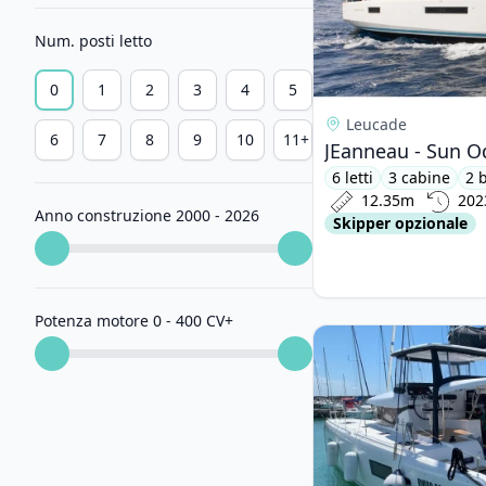
Num. posti letto
0
1
2
3
4
5
Leucade
6
7
8
9
10
11+
JEanneau - Sun O
6 letti
3 cabine
2 
12.35m
202
Anno construzione 2000 - 2026
Skipper opzionale
Potenza motore 0 - 400 CV
+
View details for Lago