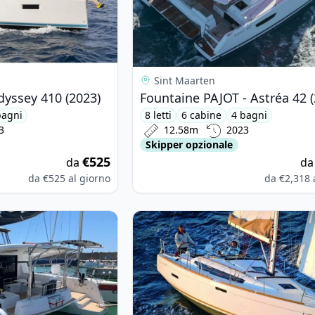
Sint Maarten
dyssey 410 (2023)
Fountaine PAJOT - Astréa 42 
bagni
8 letti
6 cabine
4 bagni
3
12.58m
2023
Skipper opzionale
€525
da
d
da
€525
al giorno
da
€2,318
on - Lagoon 42 (2020)
View details for JEanneau - Sun Od