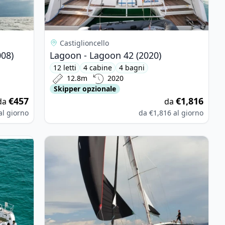
Castiglioncello
008)
Lagoon - Lagoon 42 (2020)
12 letti
4 cabine
4 bagni
12.8m
2020
Skipper opzionale
€457
€1,816
da
da
al giorno
da
€1,816
al giorno
 - Bavaria 46 Cruiser (2014)
View details for MORE BOATS - More 55 (2019)