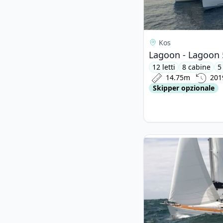
Kos
Lagoon - Lagoon 
12 letti
8 cabine
5
14.75m
201
Skipper opzionale
View details for JEan