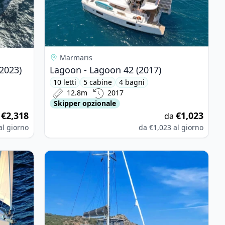
Marmaris
(2023)
Lagoon - Lagoon 42 (2017)
10 letti
5 cabine
4 bagni
12.8m
2017
Skipper opzionale
€2,318
€1,023
a
da
al giorno
da
€1,023
al giorno
yssey 389 (2021)
View details for Lagoon - Lagoon 42 (2018)