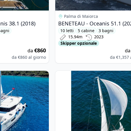
Palma di Maiorca
is 38.1 (2018)
BENETEAU - Oceanis 51.1 (20
bagni
10 letti
5 cabine
3 bagni
15.94m
2023
Skipper opzionale
€860
da
d
da
€860
al giorno
da
€1,357
taine PAJOT - Isla 40 (2022)
View details for JEanneau - Sun Fa