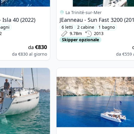
La Trinité-sur-Mer
 Isla 40 (2022)
JEanneau - Sun Fast 3200 (201
bagni
6 letti
2 cabine
1 bagno
2
9.78m
2013
Skipper opzionale
€830
da
da
€830
al giorno
da
€559
ARIA YACHTBAU - Bavaria 45 Cruiser (2013)
View details for Lagoon - Lagoon 3