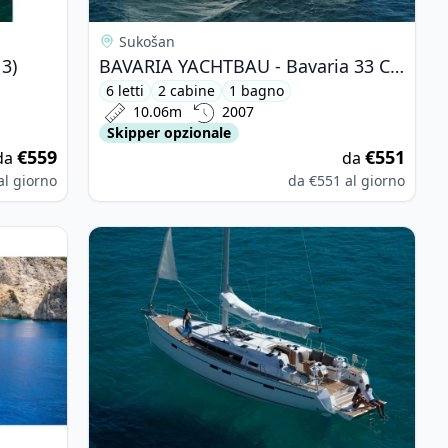
Sukošan
3)
BAVARIA YACHTBAU - Bavaria 33 Cruiser (2007)
6 letti
2 cabine
1 bagno
10.06m
2007
Skipper opzionale
€559
€551
da
da
al giorno
da
€551
al giorno
9 (2015)
View details for BAVARIA YACHTBAU - Bavaria Cr