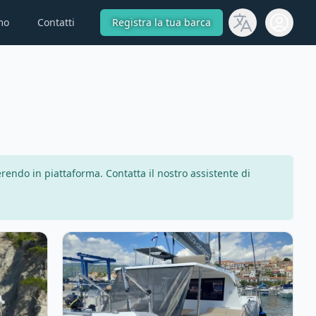
mo
Contatti
Registra la tua barca
Open use
rendo in piattaforma. Contatta il nostro assistente di
450 (2017)
View details for AVENTURA CATAMARANS - Avent