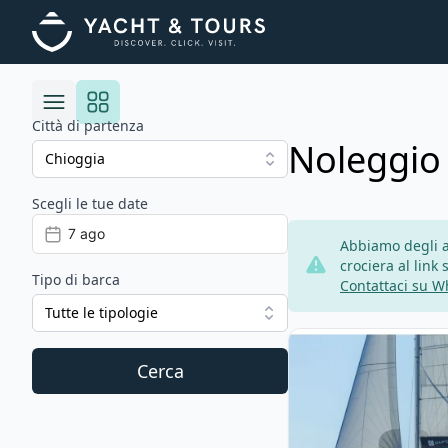
Città di partenza
Noleggio
Scegli le tue date
Risultati
Abbiamo degli an
crociera al link 
Tipo di barca
Contattaci su 
Tutte le tipologie
View details for DUF
Cerca
Filtri