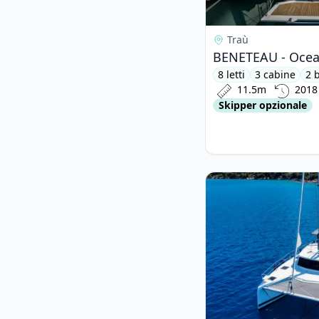
Traù
BENETEAU - Ocean
8 letti
3 cabine
2 
11.5m
2018
Skipper opzionale
View details for Foun