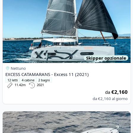
Skipper opzionale
Nettuno
EXCESS CATAMARANS - Excess 11 (2021)
12 letti
4 cabine
2 bagni
11.42m
2021
€2,160
da
da
€2,160
al giorno
View details for JEanneau - JEANNEAU LEADER 36 (2023)