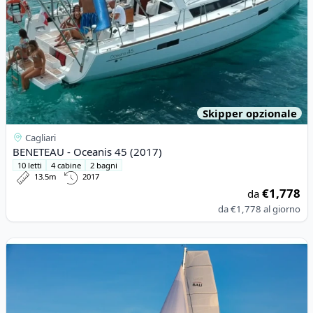
Skipper opzionale
Cagliari
BENETEAU - Oceanis 45 (2017)
10 letti
4 cabine
2 bagni
13.5m
2017
€1,778
da
da
€1,778
al giorno
View details for BALI CATAMARANS - Bali 4.4 (2023)