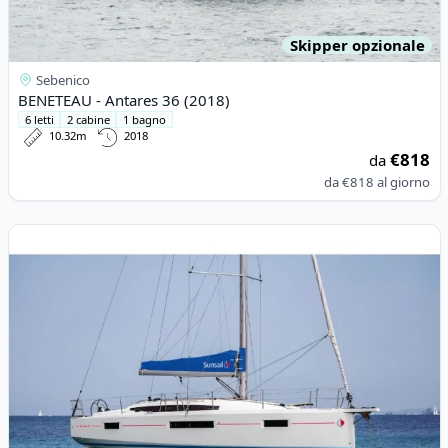
Skipper opzionale
Sebenico
BENETEAU - Antares 36 (2018)
6 letti
2 cabine
1 bagno
10.32m
2018
€818
da
da
€818
al giorno
View details for JEanneau - Sun Odyssey 410 (2022)