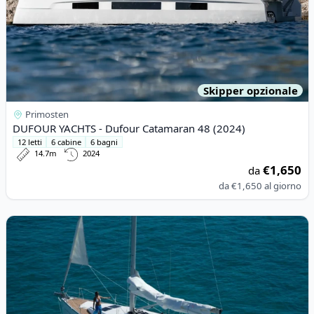
Skipper opzionale
Primosten
DUFOUR YACHTS - Dufour Catamaran 48 (2024)
12 letti
6 cabine
6 bagni
14.7m
2024
€1,650
da
da
€1,650
al giorno
View details for BAVARIA YACHTBAU - Bavaria Cruiser 46 (2018