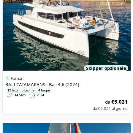
Skipper opzionale
Furnari
BALI CATAMARANS - Bali 4.6 (2024)
12 letti
5 cabine
4 bagni
14.54m
2024
€5,021
da
da
€5,021
al giorno
View details for EXCESS CATAMARANS - Excess 11 (2023)