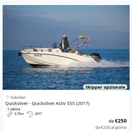
View details for Quicksilver - Quicksilver Activ 555 (2017)
Skipper opzionale
Sukošan
Quicksilver - Quicksilver Activ 555 (2017)
1 cabina
5.75m
2017
€250
da
da
€250
al giorno