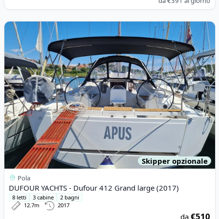
da
€391
al giorno
View details for DUFOUR YACHTS - Dufour 412 Grand large (20
Skipper opzionale
Pola
DUFOUR YACHTS - Dufour 412 Grand large (2017)
8 letti
3 cabine
2 bagni
12.7m
2017
€510
da