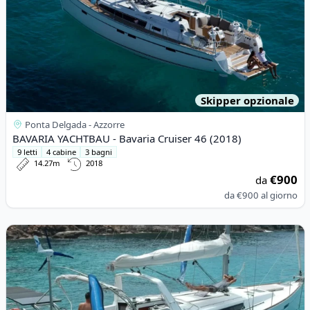
Skipper opzionale
Ponta Delgada - Azzorre
BAVARIA YACHTBAU - Bavaria Cruiser 46 (2018)
9 letti
4 cabine
3 bagni
14.27m
2018
€900
da
da
€900
al giorno
View details for BENETEAU - Oceanis 45 (2017)