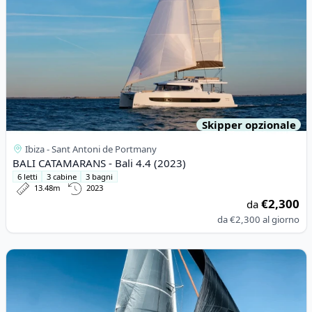
Skipper opzionale
Ibiza - Sant Antoni de Portmany
BALI CATAMARANS - Bali 4.4 (2023)
6 letti
3 cabine
3 bagni
13.48m
2023
€2,300
da
da
€2,300
al giorno
View details for EXCESS CATAMARANS - Excess 11 (2021)