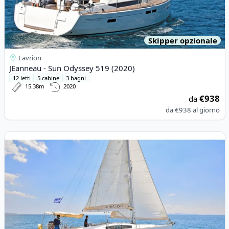
Skipper opzionale
Lavrion
JEanneau - Sun Odyssey 519 (2020)
12 letti
5 cabine
3 bagni
15.38m
2020
€938
da
da
€938
al giorno
View details for BENETEAU - Oceanis 43 (2008)