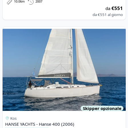
10.06m
2007
€551
da
da
€551
al giorno
View details for HANSE YACHTS - Hanse 400 (2006)
Skipper opzionale
Kos
HANSE YACHTS - Hanse 400 (2006)