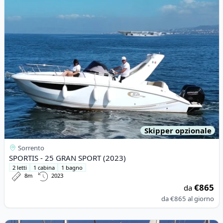
Skipper opzionale
Sorrento
SPORTIS - 25 GRAN SPORT (2023)
2 letti
1 cabina
1 bagno
8m
2023
€865
da
da
€865
al giorno