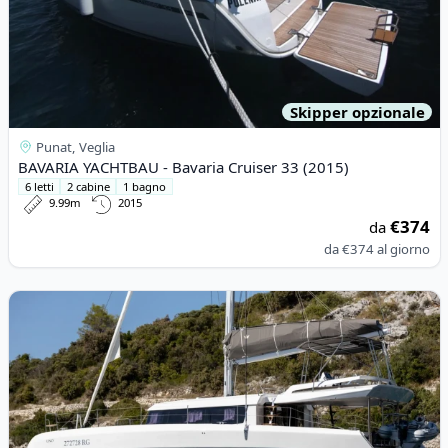
Skipper opzionale
Punat, Veglia
BAVARIA YACHTBAU - Bavaria Cruiser 33 (2015)
6 letti
2 cabine
1 bagno
9.99m
2015
€374
da
da
€374
al giorno
View details for DUFOUR YACHTS - Dufour Catamaran 48 (2024