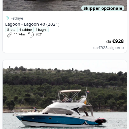
Skipper opzionale
Fethiye
Lagoon - Lagoon 40 (2021)
8 letti
4 cabine
4 bagni
11.74m
2021
€928
da
da
€928
al giorno
View details for BENETEAU - Antares 36 (2018)