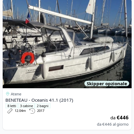
View details for BENETEAU - Oceanis 41.1 (2017)
Skipper opzionale
Atene
BENETEAU - Oceanis 41.1 (2017)
8 letti
3 cabine
2 bagni
12.04m
2017
€446
da
da
€446
al giorno