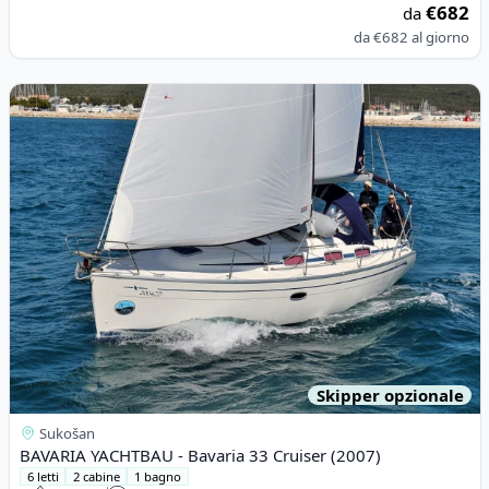
€682
da
da
€682
al giorno
View details for BAVARIA YACHTBAU - Bavaria 33 Cruiser (2007
Skipper opzionale
Sukošan
BAVARIA YACHTBAU - Bavaria 33 Cruiser (2007)
6 letti
2 cabine
1 bagno