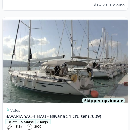
da
€510
al giorno
View details for BAVARIA YACHTBAU - Bavaria 51 Cruiser (2009
Skipper opzionale
Volos
BAVARIA YACHTBAU - Bavaria 51 Cruiser (2009)
10 letti
5 cabine
3 bagni
15.5m
2009