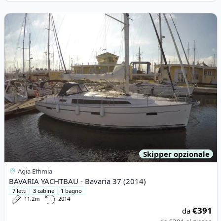
View details for BAVARIA YACHTBAU - Bavaria 37 (2014)
Skipper opzionale
Agia Effimia
BAVARIA YACHTBAU - Bavaria 37 (2014)
7 letti
3 cabine
1 bagno
11.2m
2014
€391
da