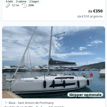
6 letti
3 cabine
2 bagni
12.1m
2006
€350
da
da
€350
al giorno
View details for DUFOUR YACHTS - Dufour 37 (2023)
Skipper opzionale
Ibiza - Sant Antoni de Portmany