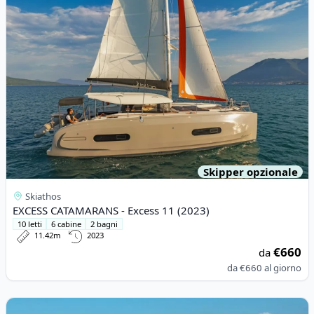
Skipper opzionale
Skiathos
EXCESS CATAMARANS - Excess 11 (2023)
10 letti
6 cabine
2 bagni
11.42m
2023
€660
da
da
€660
al giorno
View details for SPORTIS - 25 GRAN SPORT (2023)