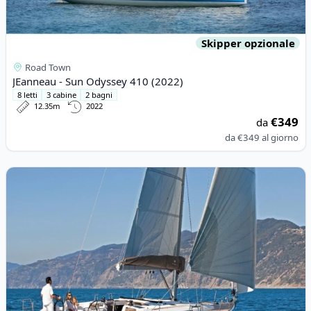
Skipper opzionale
Road Town
JEanneau - Sun Odyssey 410 (2022)
8 letti
3 cabine
2 bagni
12.35m
2022
€349
da
da
€349
al giorno
View details for JEanneau - Sun Odyssey 519 (2020)