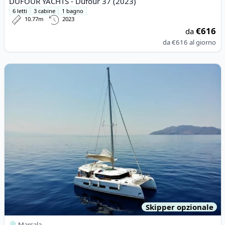
DUFOUR YACHTS - Dufour 37 (2023)
6 letti
3 cabine
1 bagno
10.77m
2023
€616
da
da
€616
al giorno
View details for DUFOUR YACHTS - Dufour Catamaran 48 (2020
Skipper opzionale
Marsala