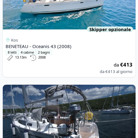
Skipper opzionale
Kos
BENETEAU - Oceanis 43 (2008)
8 letti
4 cabine
2 bagni
13.13m
2008
€413
da
da
€413
al giorno
View details for BAVARIA YACHTBAU - Bavaria Cruiser 33 (2015