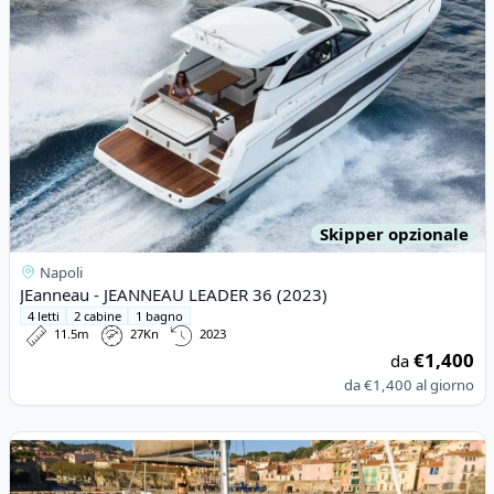
Skipper opzionale
Napoli
JEanneau - JEANNEAU LEADER 36 (2023)
4 letti
2 cabine
1 bagno
11.5m
27Kn
2023
€1,400
da
da
€1,400
al giorno
View details for BALI CATAMARANS - Bali 4.6 (2024)